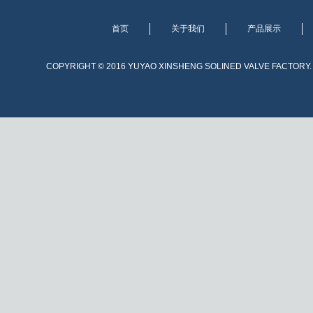
首页
关于我们
产品展示
COPYRIGHT © 2016 YUYAO XINSHENG SOLINED VALVE FACTORY. A